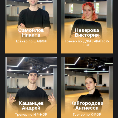
Самойлов
Неверова
Никита
Виктория
Тренер по ШАФФЛ
Тренер по ДЖАЗ-ФАНК K-
POP
Кашанцев
Кайгородова
Андрей
Ангнесса
Тренер по HIP-HOP
Тренер по K-POP