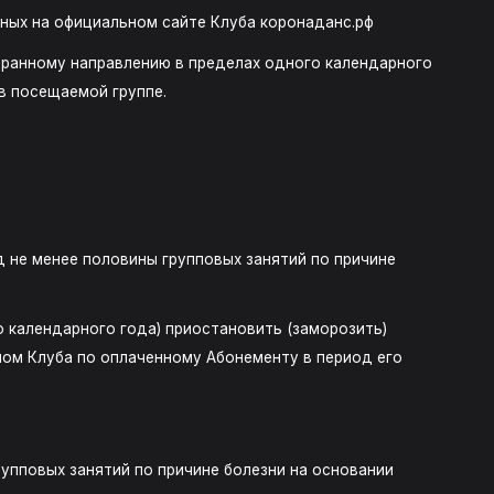
нных на официальном сайте Клуба коронаданс.рф
бранному направлению в пределах одного календарного
в посещаемой группе.
 не менее половины групповых занятий по причине
о календарного года) приостановить (заморозить)
ном Клуба по оплаченному Абонементу в период его
упповых занятий по причине болезни на основании