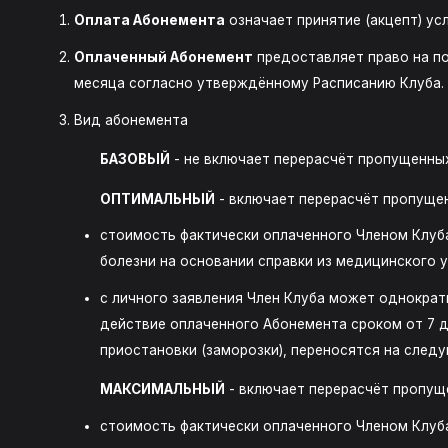
Оплата Абонемента
означает принятие (акцепт) ус
Оплаченный Абонемент
предоставляет право на по
месяца согласно утверждённому Расписанию Клуба. 
Вид абонемента
БАЗОВЫЙ
- не включает перерасчёт пропущенных
ОПТИМАЛЬНЫЙ
- включает перерасчёт пропуще
стоимость фактически оплаченного Членом Клуба
болезни на основании справки из медицинского у
с личного заявления Член Клуба может однократн
действие оплаченного Абонемента сроком от 7 д
приостановки (заморозки), переносятся на след
МАКСИМАЛЬНЫЙ
- включает перерасчёт пропущ
стоимость фактически оплаченного Членом Клуба