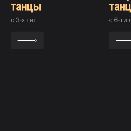
танцы
тан
с 3-х лет
с 6-ти 